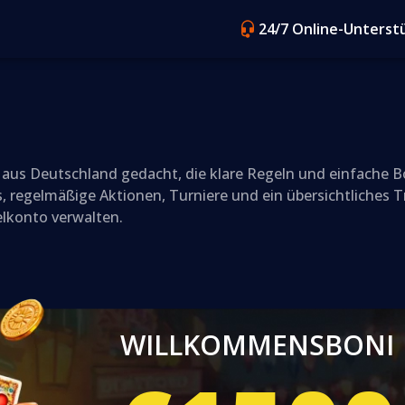
24/7 Online-Unterst
r aus Deutschland gedacht, die klare Regeln und einfache 
regelmäßige Aktionen, Turniere und ein übersichtliches 
ielkonto verwalten.
WILLKOMMENSBONI