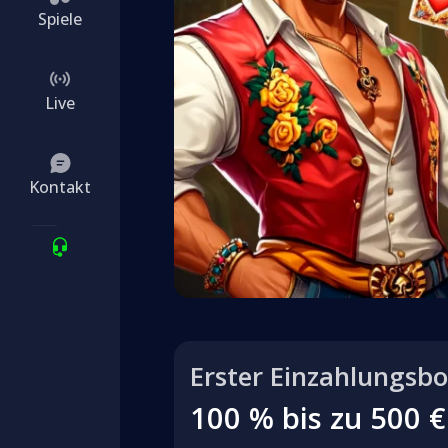
Spiele
Live
Kontakt
Erster Einzahlungsb
100 % bis zu 500 €